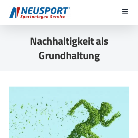
Zum
Inhalt
springen
Nachhaltigkeit als
Grundhaltung
Zeige
grösseres
Bild